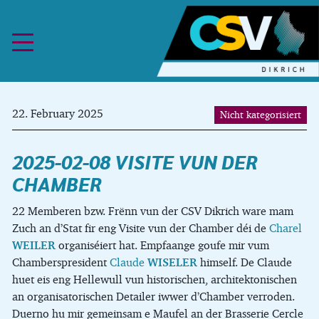
Skip to content
22. February 2025
Nicht kategorisiert
2025-02-08 VISITE VUN DER
CHAMBER
22 Memberen bzw. Frënn vun der CSV Dikrich ware mam
Zuch an d’Stat fir eng Visite vun der Chamber déi de
Charel
WEILER
organiséiert hat. Empfaange goufe mir vum
Chamberspresident
Claude
WISELER
himself. De Claude
huet eis eng Hellewull vun historischen, architektonischen
an organisatorischen Detailer iwwer d’Chamber verroden.
Duerno hu mir gemeinsam e Maufel an der Brasserie Cercle