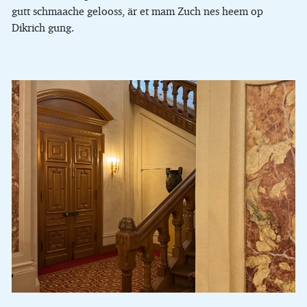
gutt schmaache gelooss, är et mam Zuch nes heem op
Dikrich gung.