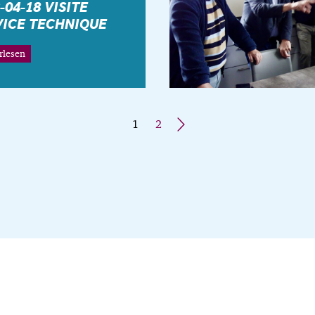
-04-18 VISITE
VICE TECHNIQUE
rlesen
1
2
»