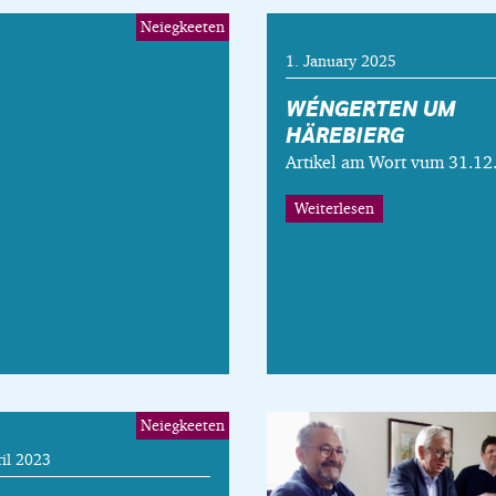
Neiegkeeten
1. January 2025
WÉNGERTEN UM
HÄREBIERG
Artikel am Wort vum 31.12
Weiterlesen
Neiegkeeten
ril 2023