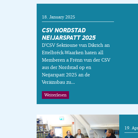
18. January 2025
CSV NORDSTAD
NEIJARSPATT 2025
D’CSV Sektioune vun Dikrich an
Ettelbréck-Waarken haten all
Memberen a Frënn vun der CSV
aus der Nordstad op en
Neijarspatt 2025 an de
Veräinsbau zu...
Weiterlesen
19. Ap