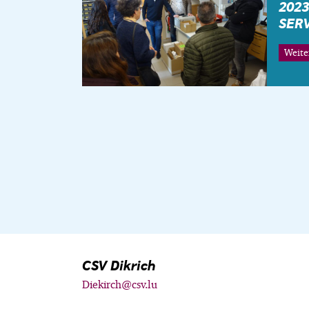
2023
SER
Weite
CSV Dikrich
Diekirch@csv.lu